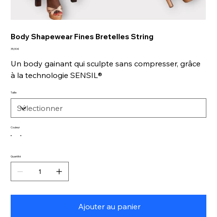
Body Shapewear Fines Bretelles String
Prix
35,90 €
Un body gainant qui sculpte sans compresser, grâce
à la technologie SENSIL®
Taille
Couleur
Quantité
Ajouter au panier